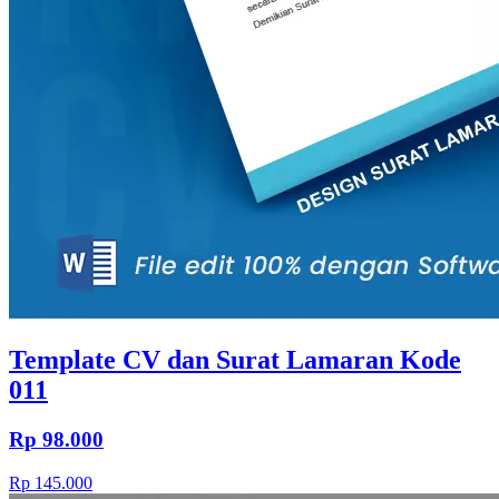
Template CV dan Surat Lamaran Kode
011
Rp 98.000
Rp 145.000