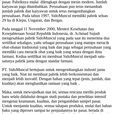
pasar. Pabriknya mulai dilengkapi dengan mesin modern. Jumlah
karyawan juga ditambahkan. Perusahaan pun terus menambah
jumlah pabrik dan karyawan untuk terus mengembangkan
perusahaan. Pada tahun 1997, SidoMuncul memiliki pabrik seluas
29 ha di Klepu, Ungaran, dan Bergas.
Pada tanggal 11 November 2000, Menteri Kesehatan dan
Kesejahteraan Sosial Republik Indonesia, dr. Achmad Sujudi
mengesahkan pabrik SidoMuncul yang pada saat itu menerima dua
sertifikat sekaligus, yaitu sebagai perusahaan yang mampu meracik
obat-obatan tradisional yang baik dan juga sebagai perusahaan yang
memiliki cara meracik obat yang baik yang setara dengan ilmu
farmasi. Kedua sertifikat ini membuat SidoMuncul menjadi satu-
satunya pabrik jamu dengan standar farmasi.
PT. SidoMuncul bertujuan untuk mengembangkan industri jamu
yang baik. Niat ini membuat pabrik lebih berkonsentrasi dan
menjadi lebih inovatif. Dengan bahan yang tepat (jenis, jumlah, dan
kualitas) akan menghasilkan ramuan yang baik ..
Maka, untuk mewujudkan niat ini, semua rencana merilis produk
baru selalu didahului dengan studi pustaka dan penelitian intensif
mengenai keamanan, kualitas, dan pengambilan sampel pasar.
Untuk menjamin kualitas, semua tahapan produksi, mulai dari bahan
baku yang diproses sampai ke penjualannya ke pasar, berada di