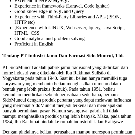
Excellent in PHP & MySQL
Experience in frameworks (Laravel, Code Igniter)
Good knowledge in SQL and Query
Experience with Third-Party Libraries and APIs (ISON,
HTTP etc)
[Experience with LINUX, Webserver, Iquery, Java Script,
HTML, CSS
Good analytical and problem solving
Proficient in English
Tentang PT Industri Jamu Dan Farmasi Sido Muncul, Tbk
PT SidoMuncul adalah pabrik jamu tradisional yang didirikan dari
home industri yang dikelola oleh Ibu Rakhmat Sulistio di
Yogyakarta pada tahun 1940. Saat itu, beliau hanya memiliki tuga
karyawan yang membantu beliau menghasilkan ramuan dalam
bentuk yang lebih praktis (bubuk). Pada tahun 1951, beliau
kemudian mendirikan sebuah perusahaan sederhana, bernama
SidoMuncul dengan produk pertama yang dapat melawan influenza
yang membuat SidoMuncul menjadi terkenal dan mendapatkan
banyak permintaan pasar. Namun sayangnya, pabrik ini tidak
mampu menghasilkan produk yang lebih banyak. Maka, pada tahun
1984, Ibu Rakhmat pindah ke rumah industri di Jalan Kaligawe.
Dengan pindahnya beliau, perusahaan mampu merespon permintaan