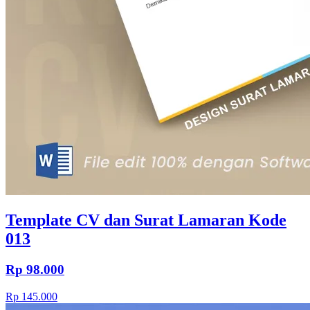
Template CV dan Surat Lamaran Kode
013
Rp 98.000
Rp 145.000