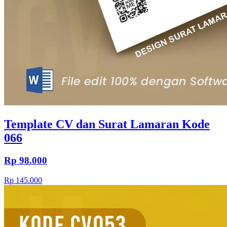
Template CV dan Surat Lamaran Kode
066
Rp 98.000
Rp 145.000