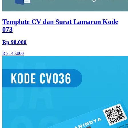
Template CV dan Surat Lamaran Kode
073
Rp 98.000
Rp 145.000