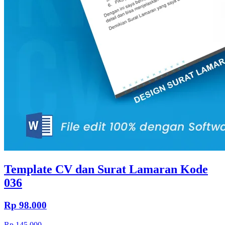
Template CV dan Surat Lamaran Kode
036
Rp 98.000
Rp 145.000