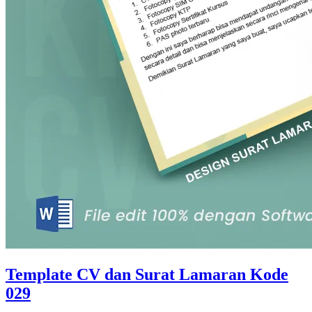
Template CV dan Surat Lamaran Kode
029