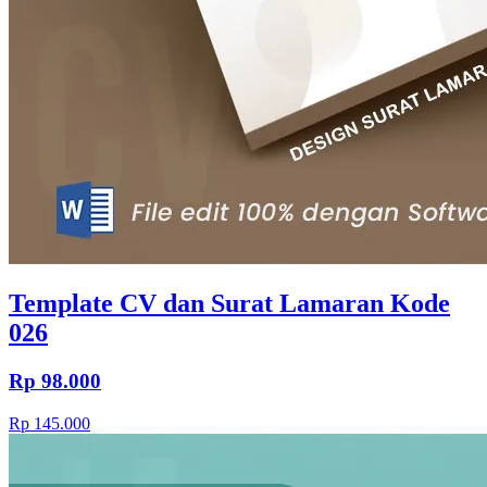
Template CV dan Surat Lamaran Kode
026
Rp 98.000
Rp 145.000